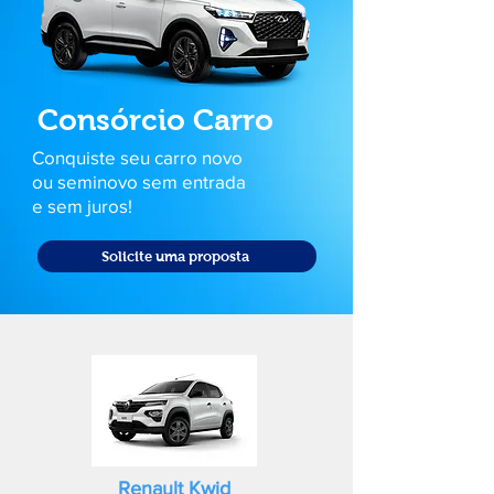
Consórcio Carro
Conquiste seu carro novo
ou seminovo sem entrada
e sem juros!
Solicite uma proposta
Renault Kwid