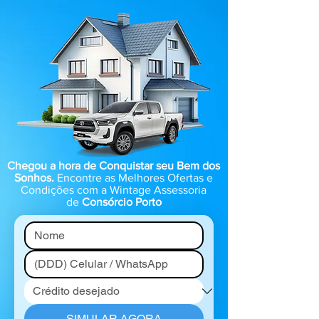
Chegou a hora de Conquistar seu Bem dos
Sonhos.
Encontre as Melhores Ofertas e
Condições com a Wintage Assessoria
de
Consórcio Porto
SIMULAR AGORA