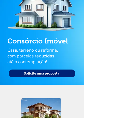
Consórcio Imóvel
Casa, terreno ou reforma,
com parcelas reduzidas
até a contemplação!
Solicite uma proposta